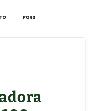
TO
PQRS
zadora