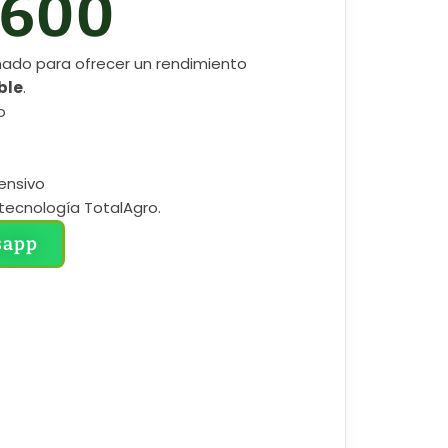
1600
ado para ofrecer un rendimiento
ble
.
o
tensivo
tecnología TotalAgro.
sapp