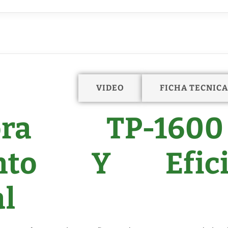
DESCRIPCIÓN
VIDEO
FICHA TECNICA
adora TP-16
ento Y Efici
al