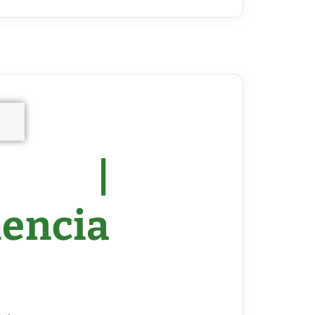
00 |
encia